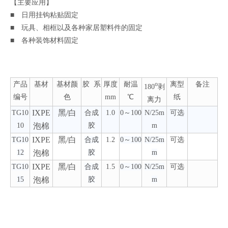
【主要应用】
■ 日用挂钩粘贴固定
■ 玩具、相框以及各种家居塑料件的固定
■ 各种装饰材料固定
产品
基材
基材颜
胶 系
厚度
耐温
离型
备注
o
180
剥
编号
色
mm
℃
纸
离力
IXPE
黑/白
TG10
合成
1.0
0
～100
N/25m
可选
10
泡棉
胶
m
IXPE
黑/白
TG10
合成
1.2
0
～100
N/25m
可选
12
泡棉
胶
m
IXPE
黑/白
TG10
合成
1.5
0
～100
N/25m
可选
15
泡棉
胶
m