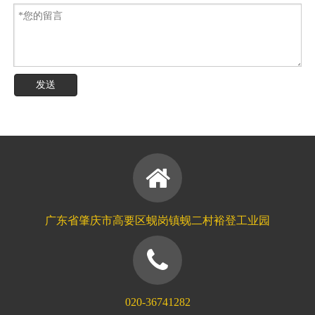
发送
广东省肇庆市高要区蚬岗镇蚬二村裕登工业园
020-36741282